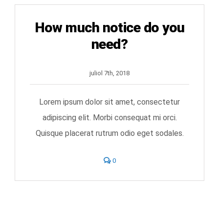
How much notice do you
need?
juliol 7th, 2018
Lorem ipsum dolor sit amet, consectetur
adipiscing elit. Morbi consequat mi orci.
Quisque placerat rutrum odio eget sodales.
comments
0
on
How
much
notice
do
you
need?