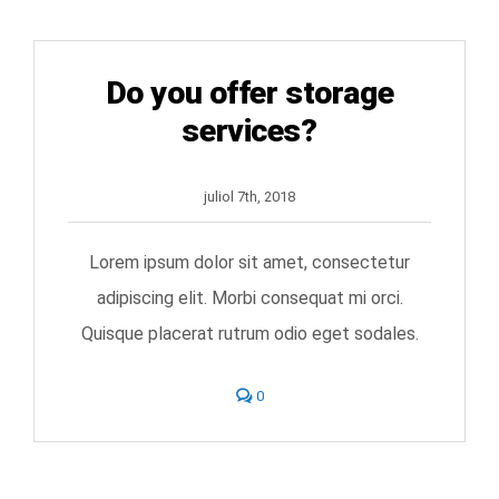
Do you offer storage
services?
juliol 7th, 2018
Lorem ipsum dolor sit amet, consectetur
adipiscing elit. Morbi consequat mi orci.
Quisque placerat rutrum odio eget sodales.
comments
0
on
Do
you
offer
storage
services?