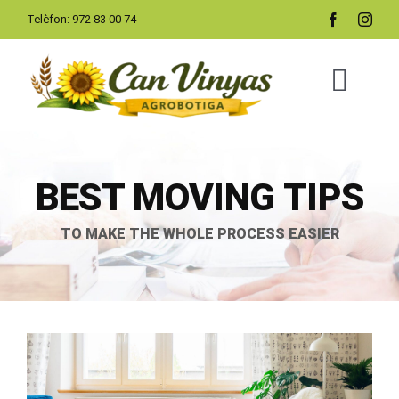
Skip
Telèfon:
972 83 00 74
to
content
Togg
Navig
INICI
BEST MOVING TIPS
SERVEIS
TO MAKE THE WHOLE PROCESS EASIER
CONTACTE
View
Larger